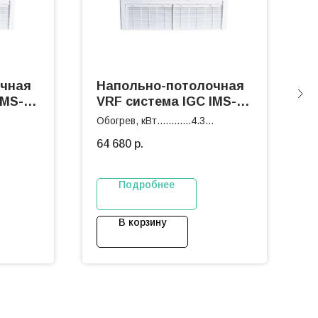
очная
Напольно-потолочная
Н
IMS-
VRF система IGC IMS-
V
QV36NH
Q
Обогрев, кВт............4.3
Об
Охлаждение, кВт.....3.6
О
64 680
р.
6
Подробнее
В корзину