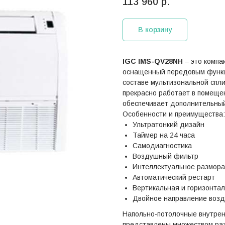
113 960
р.
В корзину
IGC IMS-QV28NH
– это компа
оснащенный передовым функц
составе мультизональной спл
прекрасно работает в помещен
обеспечивает дополнительный
Особенности и преимущества:
Ультратонкий дизайн
Таймер на 24 часа
Самодиагностика
Воздушный фильтр
Интеллектуальное размор
Автоматический рестарт
Вертикальная и горизонтал
Двойное направление возд
Напольно-потолочные внутрен
представлены множеством раз