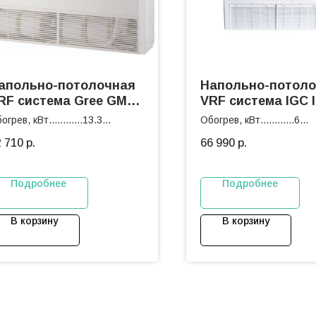
апольно-потолочная
Напольно-потол
RF система Gree GMV-
VRF система IGC 
125Zd/NaB-K
QV56NH
огрев, кВт............13.3
Обогрев, кВт............6
лаждение, кВт.....12.5
Охлаждение, кВт.....5.6
2 710
р.
66 990
р.
Подробнее
Подробнее
В корзину
В корзину