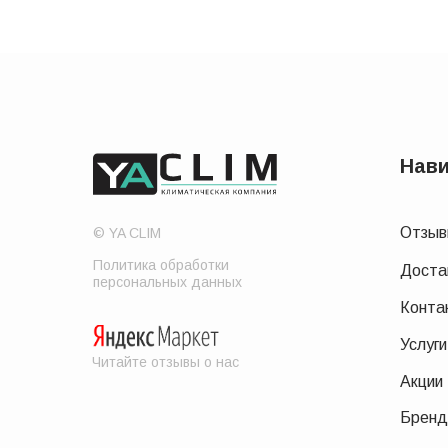
Нави
Отзы
© YA CLIM
Политика обработки
Доста
персональных данных
Конта
Услуги
Читайте отзывы о нас
Акции
Брен