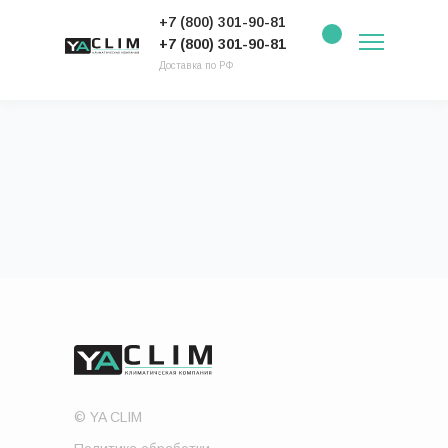
+7 (800) 301-90-81
+7 (800) 301-90-81
Доставка по РФ
Главная
→
VRF системы
→
Канальные VRF блоки
© YA CLIM