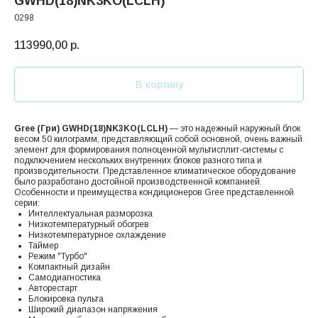
GWHD(18)NK3KO(LCLH)
0298
113990,00
р.
В корзину
Gree (Гри) GWHD(18)NK3KO(LCLH)
— это надежный наружный блок
весом 50 килограмм, представляющий собой основной, очень важный
элемент для формирования полноценной мультисплит-системы с
подключением нескольких внутренних блоков разного типа и
производительности. Представленное климатическое оборудование
было разработано достойной производственной компанией.
Особенности и преимущества кондиционеров Gree представленной
серии:
Интеллектуальная разморозка
Низкотемпературный обогрев
Низкотемпературное охлаждение
Таймер
Режим "Турбо"
Компактный дизайн
Самодиагностика
Авторестарт
Блокировка пульта
Широкий диапазон напряжения