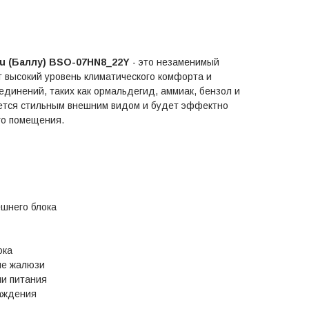
lu (Баллу) BSO-07HN8_22Y
- это незаменимый
т высокий уровень климатического комфорта и
единений, таких как ормальдегид, аммиак, бензол и
ается стильным внешним видом и будет эффектно
го помещения.
шнего блока
ока
ие жалюзи
ии питания
аждения