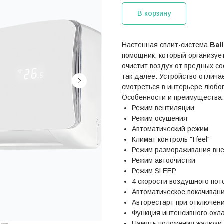
В корзину
Настенная сплит-система
Bal
помощник, который организуе
очистит воздух от вредных со
так далее. Устройство отлич
смотреться в интерьере любо
Особенности и преимущества:
Режим вентиляции
Режим осушения
Автоматический режим
Климат контроль "I feel"
Режим размораживания вне
Режим автоочистки
Режим SLEEP
4 скорости воздушного пот
Автоматическое покачиван
Авторестарт при отключен
Функция интенсивного охл
Память положения жалюзи