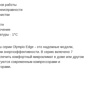
ров работы
неисправности
чистки
кте
ючение
атуры - 1°С
lu серии Olympio Edge
-
это надежные модели,
м энергоэффективности. В серию включено 7
спечить комфортный микроклимат в доме или другом
туются современным компрессорами и
торами.