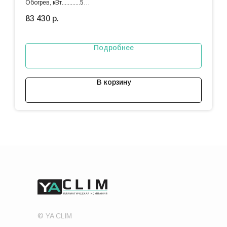
Обогрев, кВт............5
Охлаждение, кВт.....4.5
83 430
р.
Подробнее
В корзину
© YA CLIM