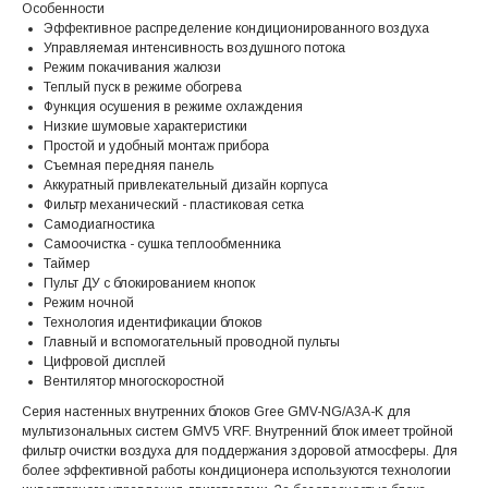
Особенности
Эффективное распределение кондиционированного воздуха
Управляемая интенсивность воздушного потока
Режим покачивания жалюзи
Теплый пуск в режиме обогрева
Функция осушения в режиме охлаждения
Низкие шумовые характеристики
Простой и удобный монтаж прибора
Съемная передняя панель
Аккуратный привлекательный дизайн корпуса
Фильтр механический - пластиковая сетка
Самодиагностика
Самоочистка - сушка теплообменника
Таймер
Пульт ДУ с блокированием кнопок
Режим ночной
Технология идентификации блоков
Главный и вспомогательный проводной пульты
Цифровой дисплей
Вентилятор многоскоростной
Серия настенных внутренних блоков Gree GMV-NG/A3A-K для
мультизональных систем GMV5 VRF. Внутренний блок имеет тройной
фильтр очистки воздуха для поддержания здоровой атмосферы. Для
более эффективной работы кондиционера используются технологии