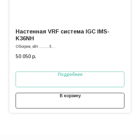
Настенная VRF система IGC IMS-
K36NH
Обогрев, кВт............5
Охлаждение, кВт.....4.5
50 050
р.
Подробнее
В корзину