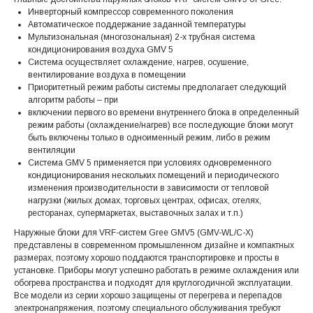
Инверторный компрессор современного поколения
Автоматическое поддержание заданной температуры
Мультизональная (многозональная) 2-х трубная система
кондиционирования воздуха GMV 5
Система осуществляет охлаждение, нагрев, осушение,
вентилирование воздуха в помещении
Приоритетный режим работы системы предполагает следующий
алгоритм работы – при
включении первого во времени внутреннего блока в определенный
режим работы (охлаждение/нагрев) все последующие блоки могут
быть включены только в одноименный режим, либо в режим
вентиляции
Система GMV 5 применяется при условиях одновременного
кондиционирования нескольких помещений и периодического
изменения производительности в зависимости от тепловой
нагрузки (жилых домах, торговых центрах, офисах, отелях,
ресторанах, супермаркетах, выставочных залах и т.п.)
Наружные блоки для VRF-систем Gree GMV5 (GMV-WL/C-X)
представлены в современном промышленном дизайне и компактных
размерах, поэтому хорошо поддаются транспортировке и просты в
установке. Приборы могут успешно работать в режиме охлаждения или
обогрева пространства и подходят для круглогодичной эксплуатации.
Все модели из серии хорошо защищены от перегрева и перепадов
электронапряжения, поэтому специального обслуживания требуют