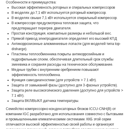
Особенности и преимущества:
Высокая эффективность роторных и спиральных компрессоров
В моделях до 7,1 кВт используется роторный компрессор.
В моделях свыше 7,1 кВт используется спиральный компрессор.
В компрессоре предусмотрена тепловая защита, что
предотвращает перегрев двигателя.
Простая конструкция, компактные размеры и небольшой вес.
Прямой привод электродвигателя определяет его высокий КПД
Антикоррозионные алюминиевые лопасти (для моделей типа top-
disharge).
Пластины теплообменника покрыты антикоррозийным и
гидрофильным слоем, обеспечивая длительный срок службы
змеевика и сохраняя расходы на техническое обслуживание.
Медные трубки с внутренним оребрением повышают
эффективность теплообмена.
Функция самодиагностики (для устройств > 7.1 кВт).
Защита от замыканий фазы (доступно для 3-фазных устройств).
Защита реле высокого/низкого давления (доступно для устройств >
7.1 кВт).
Защита ВКЛ/ВЫКЛ датчика температуры.
Семейство компрессорно-конденсаторных блоков ICCU-CNH(B) от
компании IGC разработано для использования совместно с бытовыми
и промышленными климатическими системами. ККБ этой серии
отличаются высокой эффективностью своей работы и организуют