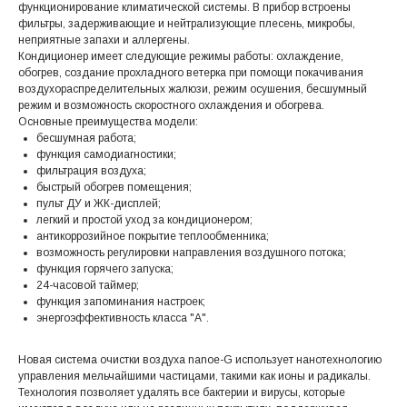
функционирование климатической системы. В прибор встроены
фильтры, задерживающие и нейтрализующие плесень, микробы,
неприятные запахи и аллергены.
Кондиционер имеет следующие режимы работы: охлаждение,
обогрев, создание прохладного ветерка при помощи покачивания
воздухораспределительных жалюзи, режим осушения, бесшумный
режим и возможность скоростного охлаждения и обогрева.
Основные преимущества модели:
бесшумная работа;
функция самодиагностики;
фильтрация воздуха;
быстрый обогрев помещения;
пульт ДУ и ЖК-дисплей;
легкий и простой уход за кондиционером;
антикоррозийное покрытие теплообменника;
возможность регулировки направления воздушного потока;
функция горячего запуска;
24-часовой таймер;
функция запоминания настроек;
энергоэффективность класса "А".
Новая система очистки воздуха nanoe-G использует нанотехнологию
управления мельчайшими частицами, такими как ионы и радикалы.
Технология позволяет удалять все бактерии и вирусы, которые