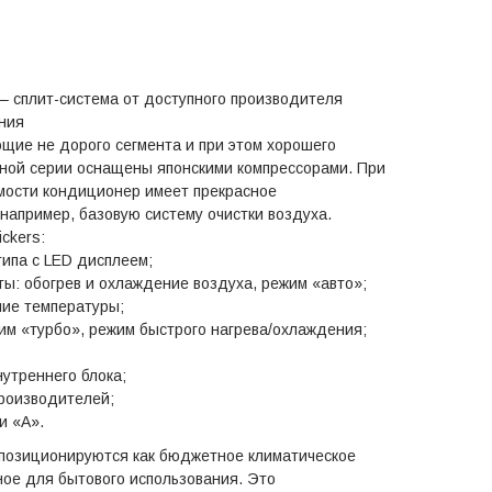
– сплит-система от доступного производителя
ания
ющие не дорого сегмента и при этом хорошего
ной серии оснащены японскими компрессорами. При
мости кондиционер имеет прекрасное
например, базовую систему очистки воздуха.
ckers:
типа с LED дисплеем;
ы: обогрев и охлаждение воздуха, режим «авто»;
ие температуры;
им «турбо», режим быстрого нагрева/охлаждения;
утреннего блока;
производителей;
и «А».
позиционируются как бюджетное климатическое
ое для бытового использования. Это