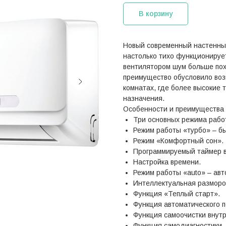
В корзину
Новый современный настенн
настолько тихо функционирует
вентилятором шум больше по
преимущество обусловило возм
комнатах, где более высокие 
назначения.
Особенности и преимущества 
Три основных режима рабо
Режим работы «турбо» – б
Режим «Комфортный сон».
Программируемый таймер 
Настройка времени.
Режим работы «auto» – авт
Интеллектуальная разморо
Функция «Теплый старт».
Функция автоматического п
Функция самоочистки внутр
Функция самодиагностики.