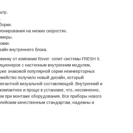
ьтр.
.
борки.
онирования на низких скоростях.
змеры.
овки.
айн внутреннего блока.
инку от компании Rover: сплит-системы FRESH II.
иционеров с настенным внутренним модулем,
уже знакомой популярной серии неинверторных
емейство получило новый дизайн, который
элегантной визуальной составляющей. Внутренний и
компактнее и проще в установке, что, несомненно,
м при монтаже оборудования. Все приборы нового
опейским качественным стандартам, надежны и