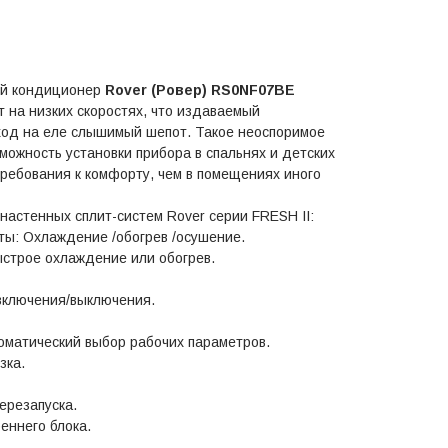
ый кондиционер
Rover (Ровер) RS0NF07BE
 на низких скоростях, что издаваемый
ход на еле слышимый шепот. Такое неоспоримое
ожность установки прибора в спальнях и детских
требования к комфорту, чем в помещениях иного
настенных сплит-систем Rover серии FRESH II:
ты: Охлаждение /обогрев /осушение.
ыстрое охлаждение или обогрев.
включения/выключения.
оматический выбор рабочих параметров.
зка.
ерезапуска.
еннего блока.