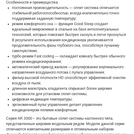
Особенности и преимущества:
постоянная производительность — сплит-система отличается
стабильной работоспособностью, всегда исключительно точно
поддерживая заданную температуру;
режим комфортного сна — функция Good Sleep создает
идеальный микроклимат в спальне на базе интеллектуальных
технологий, которые помогают быстрее заснуть и легче проснуться.
В результате использования кондиционера увеличивается
продолжительность фазы глубокого сна, способствуя лучшему
самочувствию;
турбо-режим Fast cooling — охлаждает комнату быстрее обычного
режима кондиционирования;
автоматический привод жалюзи — регулирование вертикального
направления воздушного потока с пульта управления;
фильтр высокой плотности HD способствует эффективной очистке
воздуха от пыли;
длинная магистраль хладагента открывает более широкие
возможности для установки сплит-системы;
цифровая индикация температуры;
эргономичный пульт управления делает управление
кондиционером легкими комфортным.
Серия AR 3000 – это бытовые сплит-системы настенного типа,
представленные широким модельным рядом. Модели данной серии
отличаются компактными размерами и оптимальным набором