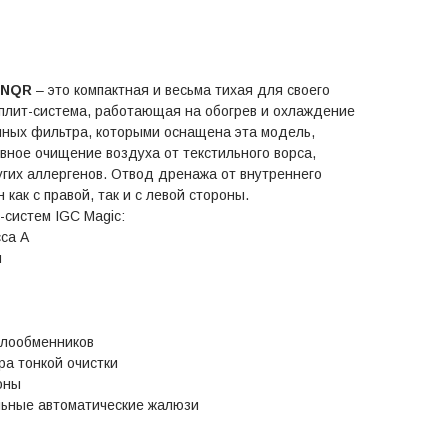
 NQR
– это компактная и весьма тихая для своего
плит-система, работающая на обогрев и охлаждение
шных фильтра, которыми оснащена эта модель,
ное очищение воздуха от текстильного ворса,
угих аллергенов. Отвод дренажа от внутреннего
как с правой, так и с левой стороны.
-систем IGC Magic:
са А
н
плообменников
ра тонкой очистки
оны
льные автоматические жалюзи