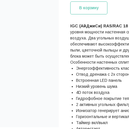
В корзину
IGC (АйДжиСи) RAS/RAC 18
уровня мощности настенная с
воздуха. Два угольных возду
обеспечивают высокоэффектив
пыли, цветочной пыльцы и др
блока может быть осуществлен 
Особенности настенных сплит
Энергоэффективность клас
Отвод дренажа с 2х сторо
Встроенная LED панель
Низкий уровень шума
4D поток воздуха
Гидрофобное покрытие те
2 активных угольных фильт
Ионизатор генерирует ани
Горизонтальные и вертика
Таймер вкл/выкл
Авторестарт