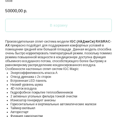
0008
50000,00
р.
В корзину
Производительная сплит-система модели
IGC (АйДжиСи) RAS/RAC-
AX
прекрасно подойдет для поддержания комфортных условий в
помещении средней или большой площади. Данная модель способна
очень быстро корректировать температурный режим, поскольку помимо
режима повышенной мощности в кондиционере доступна функция
объемного воздушного потока, способствующего более быстрому и
равномерному распределению конденсированного воздуха.
Особенности настенных сплит-систем IGC Magic:
Энергоэффективность класса А
Отвод дренажа с 2х сторон
Встроенная LED панель
Низкий уровень шума
4D поток воздуха
Гидрофобное покрытие теплообменников
2 активных угольных фильтра тонкой очистки
Ионизатор генерирует анионы
Горизонтальные и вертикальные автоматические жалюзи
Таймер вкл/выкл
Авторестарт
Функция самоочистки