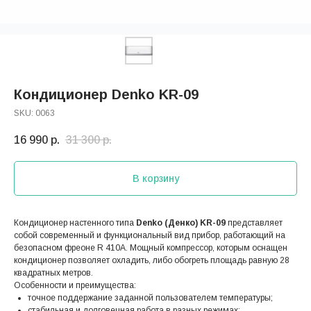
Кондиционер Denko KR-09
SKU:
0063
16 990
р.
31 300
р.
В корзину
Кондиционер настенного типа
Denko (Денко) KR-09
представляет
собой современный и функциональный вид прибор, работающий на
безопасном фреоне R 410А. Мощный компрессор, которым оснащен
кондиционер позволяет охладить, либо обогреть площадь равную 28
квадратных метров.
Особенности и преимущества:
точное поддержание заданной пользователем температуры;
стабильная и долговечная работа в разных режимах;