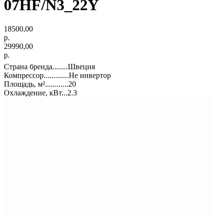
07HF/N3_22Y
18500,00
р.
29990,00
р.
Страна бренда........Швеция
Компрессор.............Не инвертор
Площадь, м²............20
Охлаждение, кВт...2.3